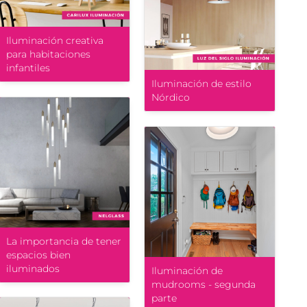
Iluminación creativa
para habitaciones
infantiles
Iluminación de estilo
Nórdico
La importancia de tener
espacios bien
iluminados
Iluminación de
mudrooms - segunda
parte