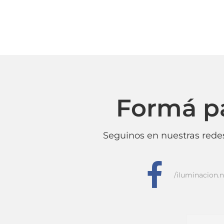
Formá p
Seguinos en nuestras redes
f
/iluminacion.n