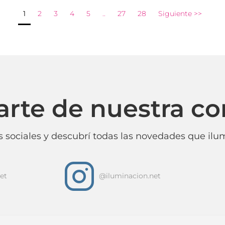
1
2
3
4
5
..
27
28
Siguiente >>
arte de nuestra c
 sociales y descubrí todas las novedades que ilum
i
et
@iluminacion.net