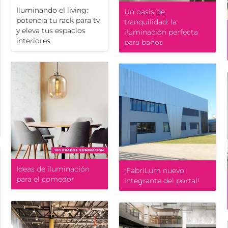
Iluminando el living:
Un oasis de
potencia tu rack para tv
tranquilidad: la
y eleva tus espacios
iluminación perfecta
interiores
para baños
Ideas de iluminación
¡FabriLum nuevo
para el comedor
integrante del portal!