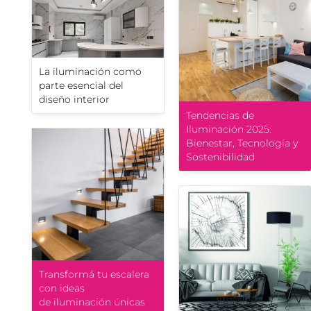
La iluminación como
parte esencial del
diseño interior
Tendencias de
Iluminación 2025:
Bienestar, Tecnología y
Sostenibilidad
Transformá tu escalera
con ideas
de iluminación únicas