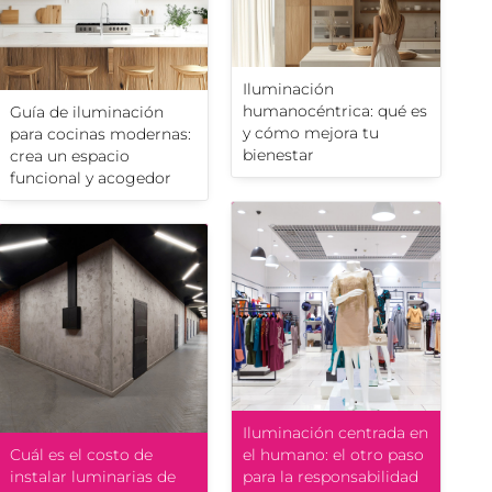
Iluminación
humanocéntrica: qué es
Guía de iluminación
y cómo mejora tu
para cocinas modernas:
bienestar
crea un espacio
funcional y acogedor
Iluminación centrada en
Cuál es el costo de
el humano: el otro paso
instalar luminarias de
para la responsabilidad