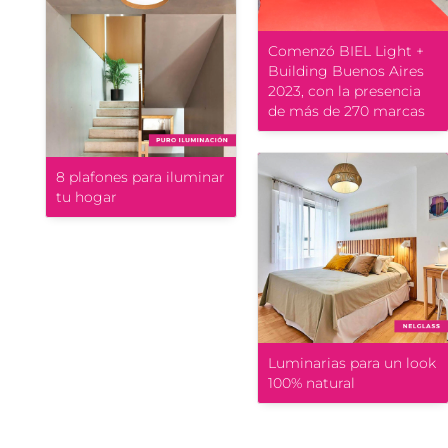
Comenzó BIEL Light +
Building Buenos Aires
2023, con la presencia
de más de 270 marcas
8 plafones para iluminar
tu hogar
Luminarias para un look
100% natural