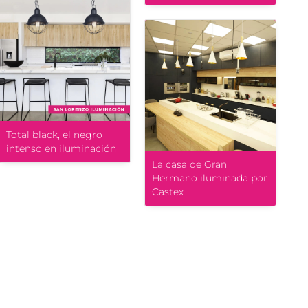
Total black, el negro
intenso en iluminación
La casa de Gran
Hermano iluminada por
Castex