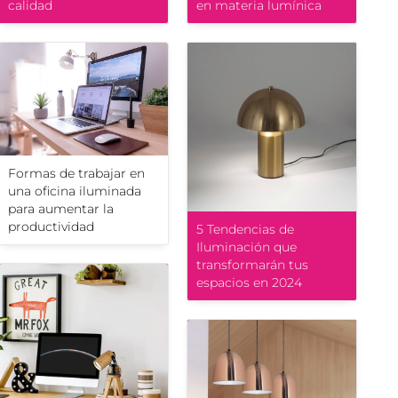
calidad
en materia lumínica
Formas de trabajar en
una oficina iluminada
para aumentar la
productividad
5 Tendencias de
Iluminación que
transformarán tus
espacios en 2024