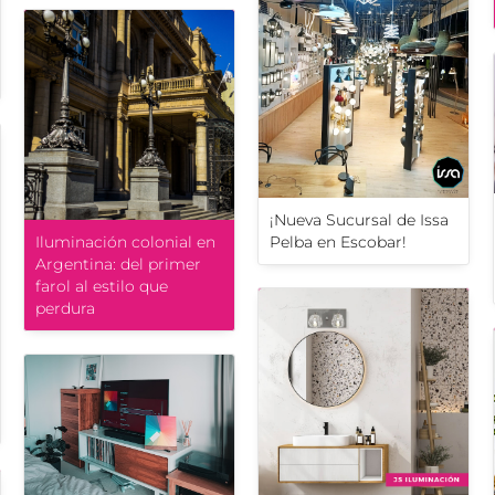
¡Nueva Sucursal de Issa
Iluminación colonial en
Pelba en Escobar!
Argentina: del primer
farol al estilo que
perdura