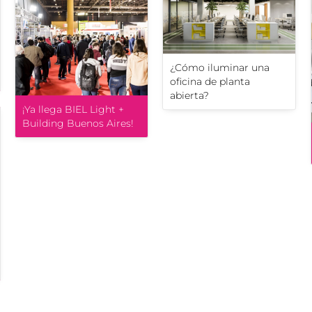
¿Cómo iluminar una
oficina de planta
abierta?
¡Ya llega BIEL Light +
Building Buenos Aires!