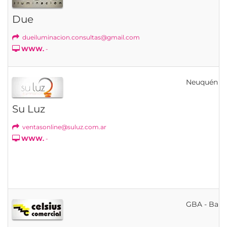
Due
dueiluminacion.consultas@gmail.com
WWW.
-
Neuquén
Su Luz
ventasonline@suluz.com.ar
WWW.
-
GBA - Bahí