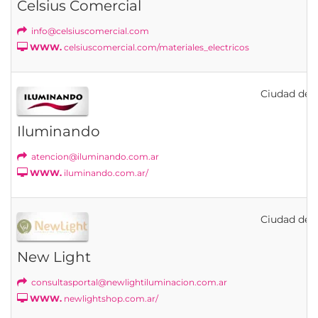
Celsius Comercial
info@celsiuscomercial.com
WWW.
celsiuscomercial.com/materiales_electricos
Ciudad de B
Iluminando
atencion@iluminando.com.ar
WWW.
iluminando.com.ar/
Ciudad de B
New Light
consultasportal@newlightiluminacion.com.ar
WWW.
newlightshop.com.ar/