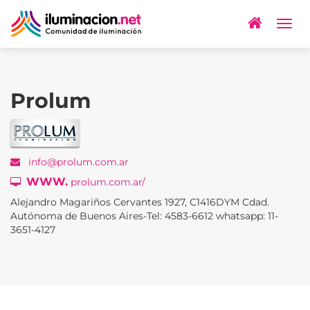
Togg
navig
Prolum
info@prolum.com.ar
WWW.
prolum.com.ar/
Alejandro Magariños Cervantes 1927, C1416DYM Cdad.
Autónoma de Buenos Aires-Tel: 4583-6612 whatsapp: 11-
3651-4127