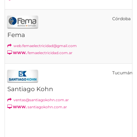
Córdoba
Fema
web.femaelectricidad@gmail.com
WWW.
femaelectricidad.com.ar
Tucumán
Santiago Kohn
ventas@santiagokohn.com.ar
WWW.
santiagokohn.com.ar