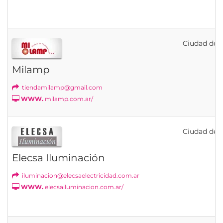
Ciudad de B
Milamp
tiendamilamp@gmail.com
WWW.
milamp.com.ar/
Ciudad de B
Elecsa Iluminación
iluminacion@elecsaelectricidad.com.ar
WWW.
elecsailuminacion.com.ar/