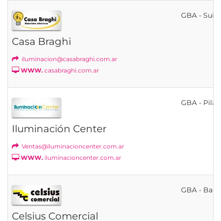
GBA - Suip
Casa Braghi
iluminacion@casabraghi.com.ar
WWW.
casabraghi.com.ar
GBA - Pilar
Iluminación Center
Ventas@iluminacioncenter.com.ar
WWW.
iluminacioncenter.com.ar
GBA - Bahí
Celsius Comercial