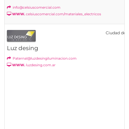
info@celsiuscomercial.com
WWW.
celsiuscomercial.com/materiales_electricos
Ciudad de B
Luz desing
Paternal@luzdesingiluminacion.com
WWW.
luzdesing.com.ar