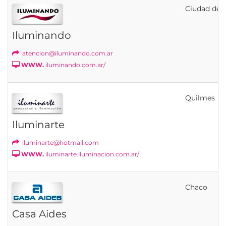
Ciudad de B
Iluminando
atencion@iluminando.com.ar
WWW.
iluminando.com.ar/
Quilmes
Iluminarte
iluminarte@hotmail.com
WWW.
iluminarte.iluminacion.com.ar/
Chaco
Casa Aides