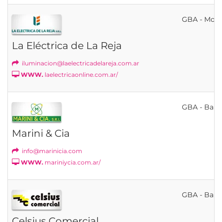
GBA - Mor
La Eléctrica de La Reja
iluminacion@laelectricadelareja.com.ar
WWW.
laelectricaonline.com.ar/
GBA - Bahí
Marini & Cia
info@marinicia.com
WWW.
mariniycia.com.ar/
GBA - Bahí
Celsius Comercial