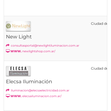
Ciudad de B
New Light
consultasportal@newlightiluminacion.com.ar
WWW.
newlightshop.com.ar/
Ciudad de B
Elecsa Iluminación
iluminacion@elecsaelectricidad.com.ar
WWW.
elecsailuminacion.com.ar/