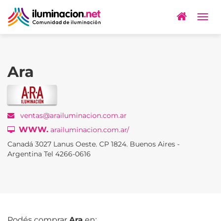
Togg
navig
Ara
ventas@arailuminacion.com.ar
WWW.
arailuminacion.com.ar/
Canadá 3027 Lanus Oeste. CP 1824. Buenos Aires -
Argentina Tel 4266-0616
Podés comprar
Ara
en: