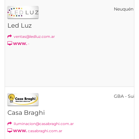
Neuquén
Led Luz
ventas@ledluz.com.ar
WWW.
-
GBA - Suip
Casa Braghi
iluminacion@casabraghi.com.ar
WWW.
casabraghi.com.ar