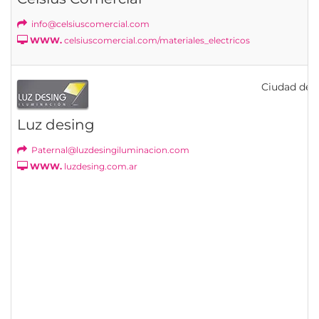
info@celsiuscomercial.com
WWW.
celsiuscomercial.com/materiales_electricos
Ciudad de B
Luz desing
Paternal@luzdesingiluminacion.com
WWW.
luzdesing.com.ar