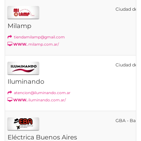
Ciudad de B
Milamp
tiendamilamp@gmail.com
WWW.
milamp.com.ar/
Ciudad de B
Iluminando
atencion@iluminando.com.ar
WWW.
iluminando.com.ar/
GBA - Banfi
Eléctrica Buenos Aires