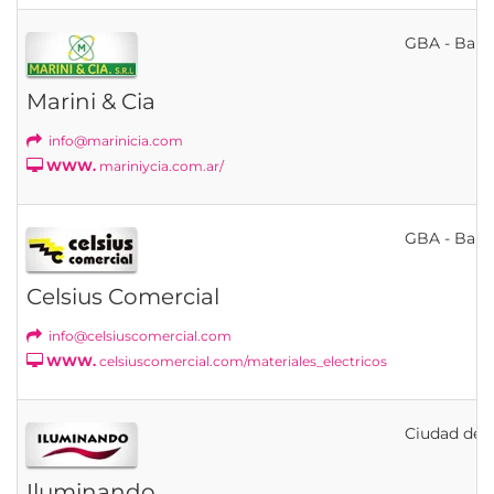
GBA - Bahí
Marini & Cia
info@marinicia.com
WWW.
mariniycia.com.ar/
GBA - Bahí
Celsius Comercial
info@celsiuscomercial.com
WWW.
celsiuscomercial.com/materiales_electricos
Ciudad de B
Iluminando