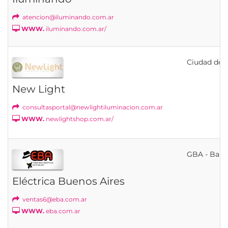
atencion@iluminando.com.ar
WWW.
iluminando.com.ar/
Ciudad de B
New Light
consultasportal@newlightiluminacion.com.ar
WWW.
newlightshop.com.ar/
GBA - Banfi
Eléctrica Buenos Aires
ventas6@eba.com.ar
WWW.
eba.com.ar