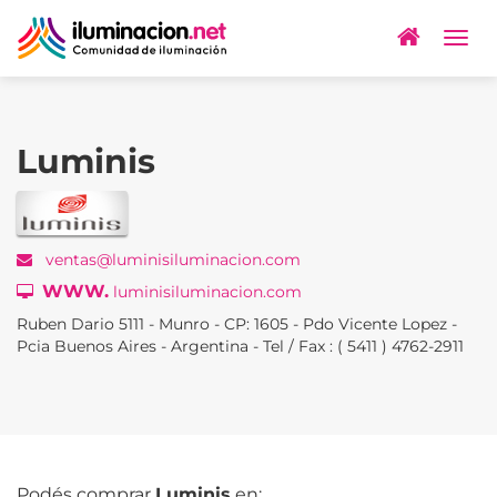
Togg
navig
Luminis
ventas@luminisiluminacion.com
WWW.
luminisiluminacion.com
Ruben Dario 5111 - Munro - CP: 1605 - Pdo Vicente Lopez -
Pcia Buenos Aires - Argentina - Tel / Fax : ( 5411 ) 4762-2911
Podés comprar
Luminis
en: