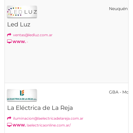
Neuquén
Led Luz
ventas@ledluz.com.ar
WWW.
-
GBA - Mor
La Eléctrica de La Reja
iluminacion@laelectricadelareja.com.ar
WWW.
laelectricaonline.com.ar/