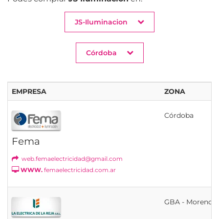
JS-Iluminacion
Córdoba
EMPRESA
ZONA
Córdoba
Fema
web.femaelectricidad@gmail.com
WWW.
femaelectricidad.com.ar
GBA - Moreno