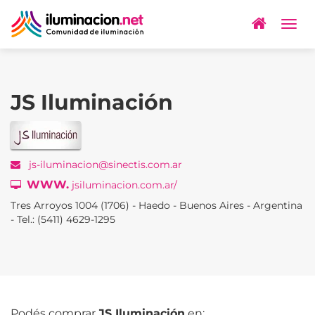
Togg
navig
JS Iluminación
js-iluminacion@sinectis.com.ar
WWW.
jsiluminacion.com.ar/
Tres Arroyos 1004 (1706) - Haedo - Buenos Aires - Argentina
- Tel.: (5411) 4629-1295
Podés comprar
JS Iluminación
en: