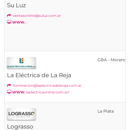
Su Luz
ventasonline@suluz.com.ar
WWW.
-
GBA - Moreno
La Eléctrica de La Reja
iluminacion@laelectricadelareja.com.ar
WWW.
laelectricaonline.com.ar/
La Plata
Lograsso