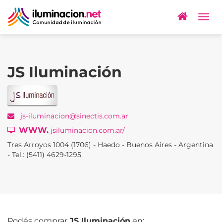
Togg
navig
JS Iluminación
js-iluminacion@sinectis.com.ar
WWW.
jsiluminacion.com.ar/
Tres Arroyos 1004 (1706) - Haedo - Buenos Aires - Argentina
- Tel.: (5411) 4629-1295
Podés comprar
JS Iluminación
en: