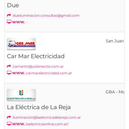
Due
dueiluminacion.consultas@gmail.com
WWW.
-
San Juan
Car Mar Electricidad
camartin@uolsinectis.com.ar
WWW.
carmarelectricidad.com.ar
GBA - Mor
La Eléctrica de La Reja
iluminacion@laelectricadelareja.com.ar
WWW.
laelectricaonline.com.ar/