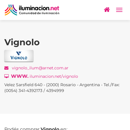
Togg
navig
Vignolo
vignolo_ilum@arnet.com.ar
WWW.
iluminacion.net/vignolo
Velez Sarsfield 640 - (2000) Rosario - Argentina - Tel./Fax:
(0054) 341-4392173 / 4394999
Podés comprar
Vignolo
en: