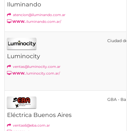
Iluminando
atencion@iluminando.com.ar
WWW.
iluminando.com.ar/
Ciudad de B
Luminocity
ventas@luminocity.com.ar
WWW.
luminocity.com.ar/
GBA - Banfi
Eléctrica Buenos Aires
ventas6@eba.com.ar