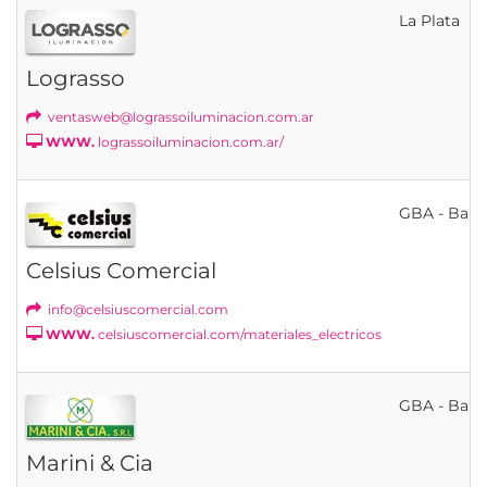
La Plata
Lograsso
ventasweb@lograssoiluminacion.com.ar
WWW.
lograssoiluminacion.com.ar/
GBA - Bahí
Celsius Comercial
info@celsiuscomercial.com
WWW.
celsiuscomercial.com/materiales_electricos
GBA - Bahí
Marini & Cia