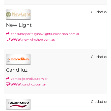
Ciudad de B
New Light
consultasportal@newlightiluminacion.com.ar
WWW.
newlightshop.com.ar/
Ciudad de B
Candiluz
ventas@candiluz.com.ar
WWW.
candiluz.com.ar
Ciudad de B