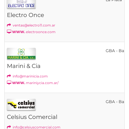
Electro Once
ventas@electro11.com.ar
WWW.
electroonce.com
GBA - Bahí
Marini & Cia
info@marinicia.com
WWW.
mariniycia.com.ar/
GBA - Bahí
Celsius Comercial
info@celsiuscomercial.com