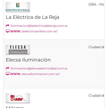
GBA - Mor
La Eléctrica de La Reja
iluminacion@laelectricadelareja.com.ar
WWW.
laelectricaonline.com.ar/
Ciudad de B
Elecsa Iluminación
iluminacion@elecsaelectricidad.com.ar
WWW.
elecsailuminacion.com.ar/
Ciudad de B