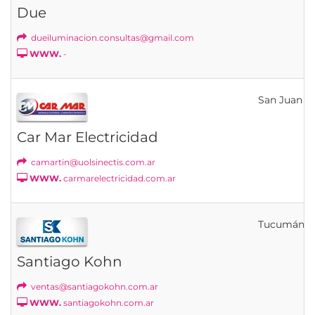
Due
dueiluminacion.consultas@gmail.com
WWW.
-
San Juan
Car Mar Electricidad
camartin@uolsinectis.com.ar
WWW.
carmarelectricidad.com.ar
Tucumán
Santiago Kohn
ventas@santiagokohn.com.ar
WWW.
santiagokohn.com.ar