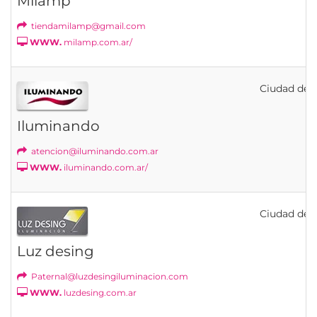
Milamp
tiendamilamp@gmail.com
WWW.
milamp.com.ar/
Ciudad de B
Iluminando
atencion@iluminando.com.ar
WWW.
iluminando.com.ar/
Ciudad de B
Luz desing
Paternal@luzdesingiluminacion.com
WWW.
luzdesing.com.ar