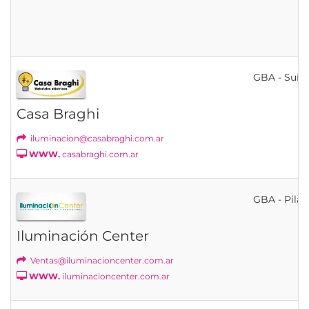
GBA - Suip
Casa Braghi
iluminacion@casabraghi.com.ar
WWW.
casabraghi.com.ar
GBA - Pilar
Iluminación Center
Ventas@iluminacioncenter.com.ar
WWW.
iluminacioncenter.com.ar