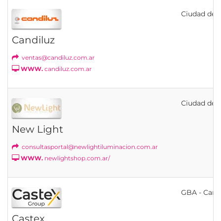
Ciudad de B
Candiluz
ventas@candiluz.com.ar
WWW.
candiluz.com.ar
Ciudad de B
New Light
consultasportal@newlightiluminacion.com.ar
WWW.
newlightshop.com.ar/
GBA - Cann
Castex