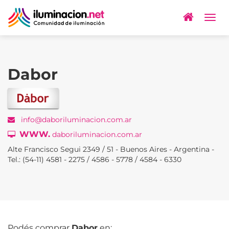
Togg
navig
Dabor
info@daboriluminacion.com.ar
WWW.
daboriluminacion.com.ar
Alte Francisco Segui 2349 / 51 - Buenos Aires - Argentina -
Tel.: (54-11) 4581 - 2275 / 4586 - 5778 / 4584 - 6330
Podés comprar
Dabor
en: