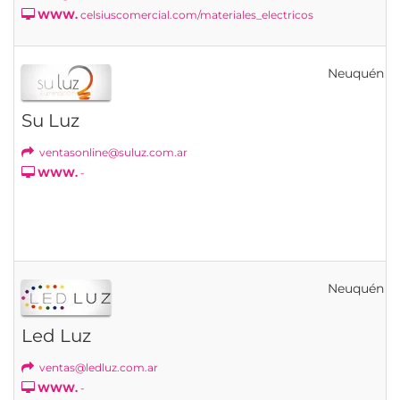
WWW.
celsiuscomercial.com/materiales_electricos
Neuquén
Su Luz
ventasonline@suluz.com.ar
WWW.
-
Neuquén
Led Luz
ventas@ledluz.com.ar
WWW.
-