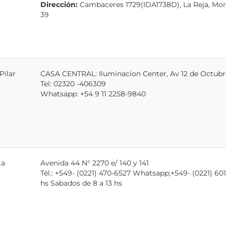
Dirección:
Cambaceres 1729(IDA1738D), La Reja, More
39
Pilar
CASA CENTRAL: Iluminacion Center, Av 12 de Octubre 
Tel: 02320 -406309
Whatsapp: +54 9 11 2258-9840
ta
Avenida 44 N° 2270 e/ 140 y 141
Tél.: +549- (0221) 470-6527 Whatsapp;+549- (0221) 60
hs Sabados de 8 a 13 hs