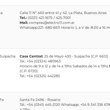
ta
Calle 11 Nº 460 entre 41 y 42, La Plata, Buenos Aires
Tel.:
(0221) 421-1675 / 425-7001
Mail:
compras@electro11.com.ar
Whatsapp:221- 680-6611 Horario :L a V de :8.00 a 16 H
 Suipacha
Casa Central:
25 de Mayo 430 - Suipacha (C.P. 6612)
Tel.: +54 (02324) 480963
Horario de 9 a 12 y de 14 a 19hs Sabados de 14 a 19hs
(C.P. 6720)
Tel.: +54 (02325) 442285
Fe
Santa Fe 2496 - Rosario
Tél.: +54 (0341) 445-2120 Whatsapp: +54 9 341 336 678
a 13hs