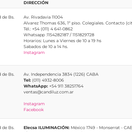
DIRECCIÓN
 de Bs.
Av. Rivadavia 11004
Alvarez Thomas 636, 1º piso. Colegiales. Contacto (cit
Tél.: +54 (011) 4 641-0862
Whatsapp :1154282187 / 1151829728
Horarios: Lunes a Viernes de 10 a 19 hs
Sabados de 10 a 14 hs.
Instagram
 de Bs.
Av. Independencia 3834 (1226) CABA
Tel:
(011) 4932-8006
WhatsApp:
+54 911 38251764
ventas@candiluz.com.ar
Instagram
Facebook
 de Bs.
Elecsa ILUMINACIÓN:
México 1749 - Monserrat - CA