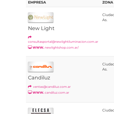
EMPRESA
ZONA
Ciudad
As.
New Light
consultasportal@newlightiluminacion.com.ar
WWW.
newlightshop.com.ar/
Ciudad
As.
Candiluz
ventas@candiluz.com.ar
WWW.
candiluz.com.ar
Ciudad