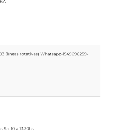
ABA
3703 (líneas rotativas) Whatsapp-1549696259-
s Sa: 10 a 13:30hs