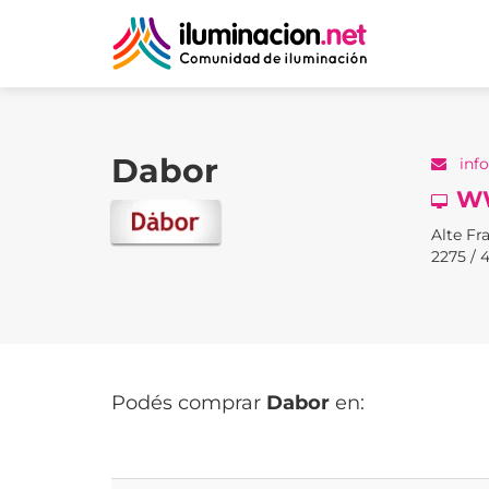
Dabor
inf
W
Alte Fra
2275 / 
Podés comprar
Dabor
en: