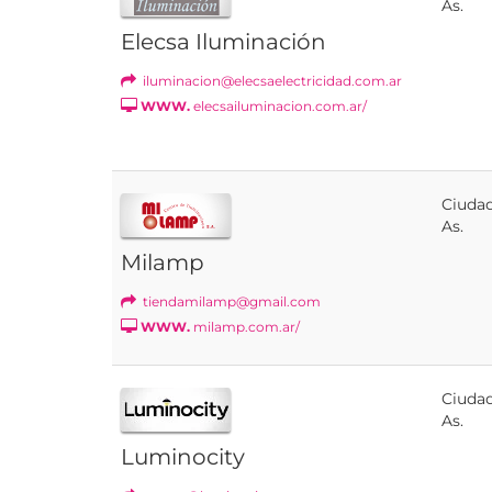
As.
Elecsa Iluminación
iluminacion@elecsaelectricidad.com.ar
WWW.
elecsailuminacion.com.ar/
Ciudad
As.
Milamp
tiendamilamp@gmail.com
WWW.
milamp.com.ar/
Ciudad
As.
Luminocity