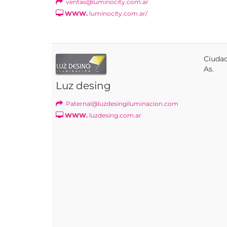
ventas@luminocity.com.ar
WWW.
luminocity.com.ar/
Ciudad
As.
Luz desing
Paternal@luzdesingiluminacion.com
WWW.
luzdesing.com.ar