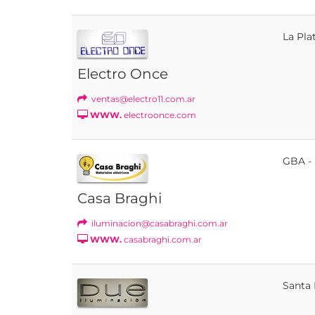
La Pla
Electro Once
ventas@electro11.com.ar
WWW.
electroonce.com
GBA -
Casa Braghi
iluminacion@casabraghi.com.ar
WWW.
casabraghi.com.ar
Santa 