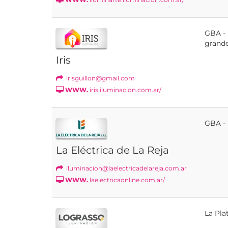
GBA -
grand
Iris
irisguillon@gmail.com
WWW.
iris.iluminacion.com.ar/
GBA -
La Eléctrica de La Reja
iluminacion@laelectricadelareja.com.ar
WWW.
laelectricaonline.com.ar/
La Pla