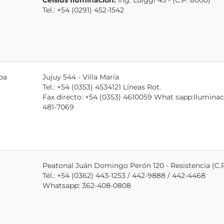
Celsius Iluminación:
Ing. Luiggi 45 - (C.P. 8000)
Tel.: +54 (0291) 452-1542
ba
Jujuy 544 - Villa María
Tel.: +54 (0353) 4534121 Líneas Rot.
Fax directo: +54 (0353) 4610059 What sapp:Iluminac
481-7069
Peatonal Juán Domingo Perón 120 - Resistencia (C.P
Tél.: +54 (0362) 443-1253 / 442-9888 / 442-4468
Whatsapp: 362-408-0808