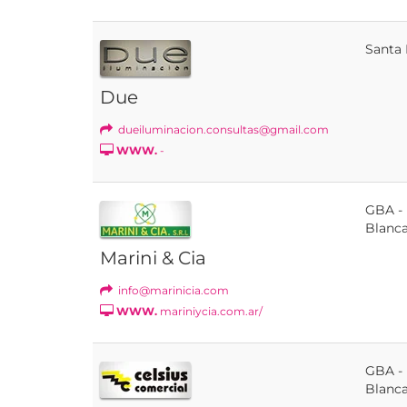
Santa 
Due
dueiluminacion.consultas@gmail.com
WWW.
-
GBA -
Blanc
Marini & Cia
info@marinicia.com
WWW.
mariniycia.com.ar/
GBA -
Blanc