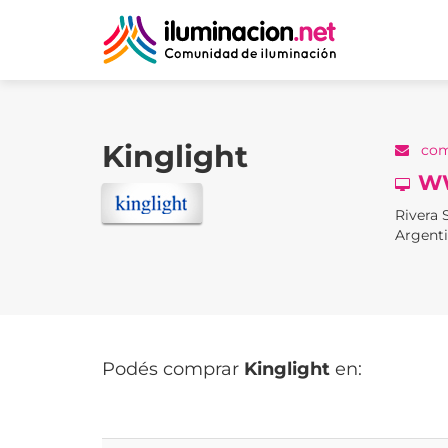
Kinglight
com
W
Rivera 
Argenti
Podés comprar
Kinglight
en: