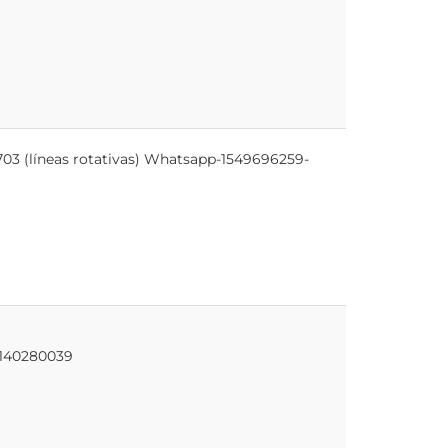
-3703 (líneas rotativas) Whatsapp-1549696259-
 1140280039