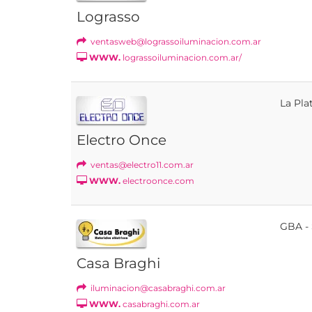
Lograsso
ventasweb@lograssoiluminacion.com.ar
WWW.
lograssoiluminacion.com.ar/
La Pla
Electro Once
ventas@electro11.com.ar
WWW.
electroonce.com
GBA -
Casa Braghi
iluminacion@casabraghi.com.ar
WWW.
casabraghi.com.ar