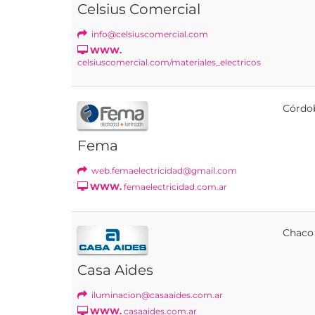
Celsius Comercial
info@celsiuscomercial.com
WWW.
celsiuscomercial.com/materiales_electricos
Córdo
Fema
web.femaelectricidad@gmail.com
WWW.
femaelectricidad.com.ar
Chaco
Casa Aides
iluminacion@casaaides.com.ar
WWW.
casaaides.com.ar