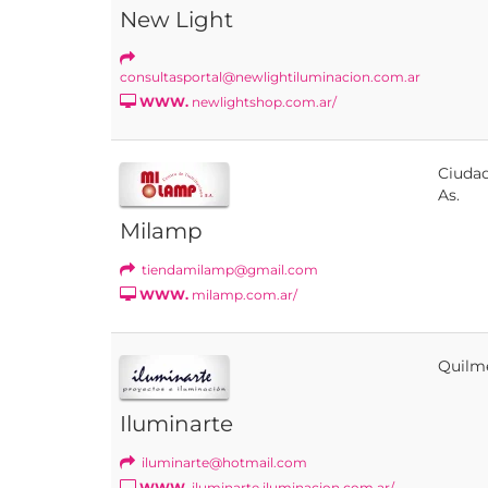
New Light
consultasportal@newlightiluminacion.com.ar
WWW.
newlightshop.com.ar/
Ciudad
As.
Milamp
tiendamilamp@gmail.com
WWW.
milamp.com.ar/
Quilm
Iluminarte
iluminarte@hotmail.com
WWW.
iluminarte.iluminacion.com.ar/