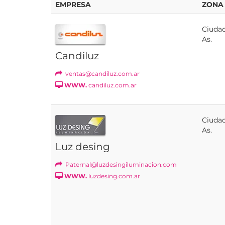
EMPRESA
ZONA
Ciudad
As.
Candiluz
ventas@candiluz.com.ar
WWW.
candiluz.com.ar
Ciudad
As.
Luz desing
Paternal@luzdesingiluminacion.com
WWW.
luzdesing.com.ar