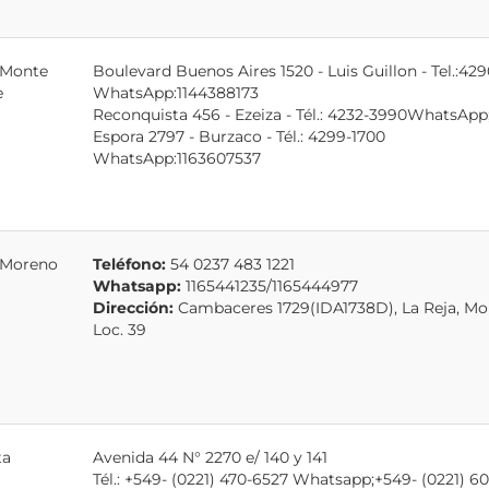
 Monte
Boulevard Buenos Aires 1520 - Luis Guillon - Tel.:42
e
WhatsApp:1144388173
Reconquista 456 - Ezeiza - Tél.: 4232-3990WhatsAp
Espora 2797 - Burzaco - Tél.: 4299-1700
WhatsApp:1163607537
 Moreno
Teléfono:
54 0237 483 1221
Whatsapp:
1165441235/1165444977
Dirección:
Cambaceres 1729(IDA1738D), La Reja, Mor
Loc. 39
ta
Avenida 44 N° 2270 e/ 140 y 141
Tél.: +549- (0221) 470-6527 Whatsapp;+549- (0221) 60