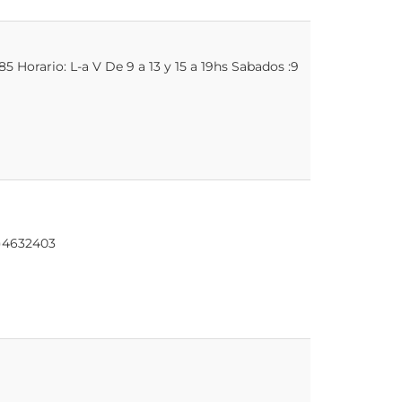
5 Horario: L-a V De 9 a 13 y 15 a 19hs Sabados :9
)
1)4632403