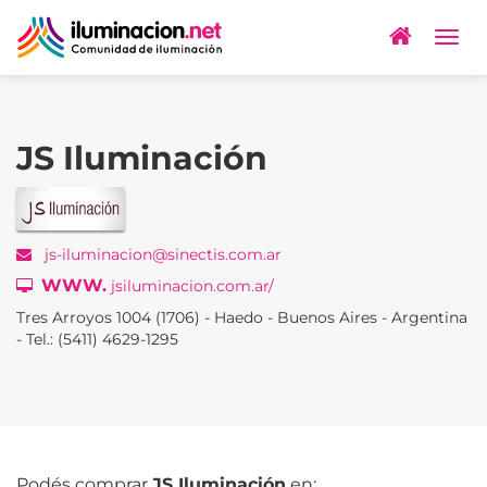
Togg
navig
JS Iluminación
js-iluminacion@sinectis.com.ar
WWW.
jsiluminacion.com.ar/
Tres Arroyos 1004 (1706) - Haedo - Buenos Aires - Argentina
- Tel.: (5411) 4629-1295
Podés comprar
JS Iluminación
en: