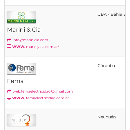
GBA - Bahía Bl
Marini & Cia
info@marinicia.com
WWW.
mariniycia.com.ar/
Córdoba
Fema
web.femaelectricidad@gmail.com
WWW.
femaelectricidad.com.ar
Neuquén