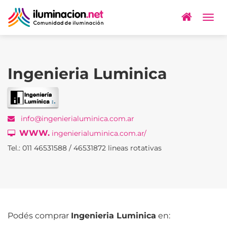
Togg
navig
Ingenieria Luminica
info@ingenierialuminica.com.ar
WWW.
ingenierialuminica.com.ar/
Tel.: 011 46531588 / 46531872 lineas rotativas
Podés comprar
Ingenieria Luminica
en: