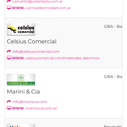
camartin@uolsinectis.com.ar
WWW.
carmarelectricidad.com.ar
GBA - Bahí
Celsius Comercial
info@celsiuscomercial.com
WWW.
celsiuscomercial.com/materiales_electricos
GBA - Bahí
Marini & Cia
info@marinicia.com
WWW.
mariniycia.com.ar/
Neuquén