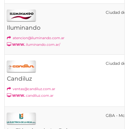
Ciudad de B
Iluminando
atencion@iluminando.com.ar
WWW.
iluminando.com.ar/
Ciudad de B
Candiluz
ventas@candiluz.com.ar
WWW.
candiluz.com.ar
GBA - Mor