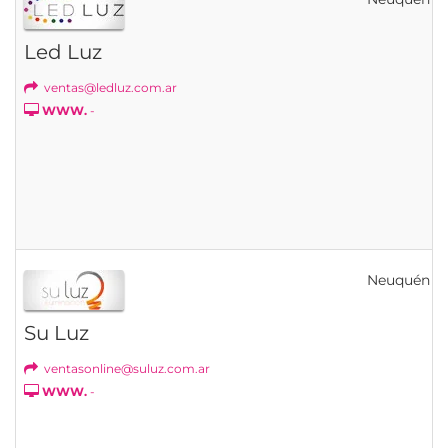
Led Luz
ventas@ledluz.com.ar
WWW.
-
Neuquén
Su Luz
ventasonline@suluz.com.ar
WWW.
-