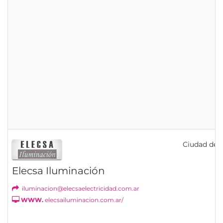
Ciudad de B
Elecsa Iluminación
iluminacion@elecsaelectricidad.com.ar
WWW.
elecsailuminacion.com.ar/