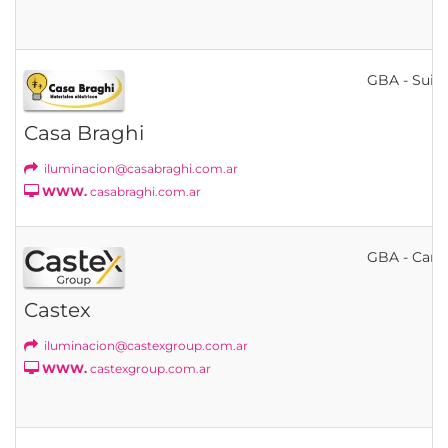
GBA - Suip
Casa Braghi
iluminacion@casabraghi.com.ar
WWW.
casabraghi.com.ar
GBA - Cann
Castex
iluminacion@castexgroup.com.ar
WWW.
castexgroup.com.ar