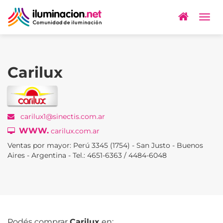
Togg
navig
Carilux
carilux1@sinectis.com.ar
WWW.
carilux.com.ar
Ventas por mayor: Perú 3345 (1754) - San Justo - Buenos
Aires - Argentina - Tel.: 4651-6363 / 4484-6048
Podés comprar
Carilux
en: