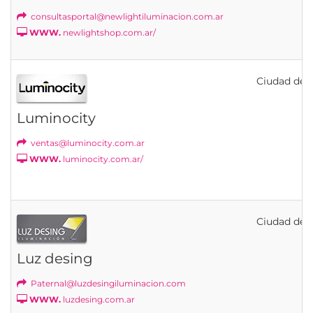
consultasportal@newlightiluminacion.com.ar
WWW.
newlightshop.com.ar/
Ciudad de B
Luminocity
ventas@luminocity.com.ar
WWW.
luminocity.com.ar/
Ciudad de B
Luz desing
Paternal@luzdesingiluminacion.com
WWW.
luzdesing.com.ar