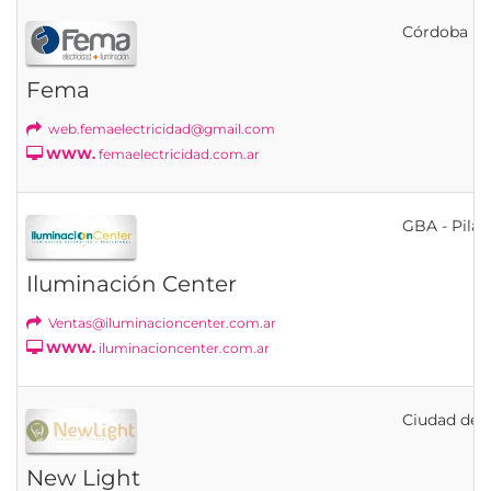
Córdoba
Fema
web.femaelectricidad@gmail.com
WWW.
femaelectricidad.com.ar
GBA - Pilar
Iluminación Center
Ventas@iluminacioncenter.com.ar
WWW.
iluminacioncenter.com.ar
Ciudad de B
New Light