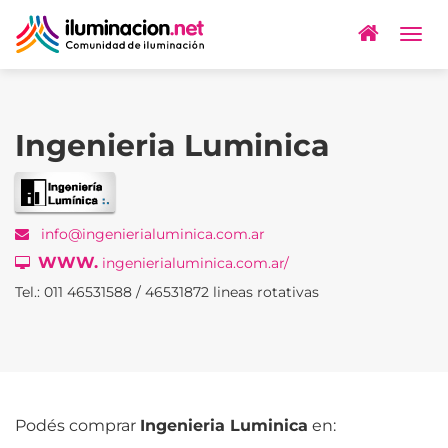
Togg
navig
Ingenieria Luminica
info@ingenierialuminica.com.ar
WWW.
ingenierialuminica.com.ar/
Tel.: 011 46531588 / 46531872 lineas rotativas
Podés comprar
Ingenieria Luminica
en: