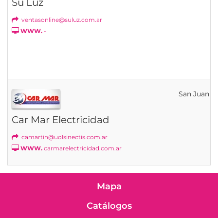
Su Luz
ventasonline@suluz.com.ar
WWW.
-
San Juan
Car Mar Electricidad
camartin@uolsinectis.com.ar
WWW.
carmarelectricidad.com.ar
Mapa
Catálogos