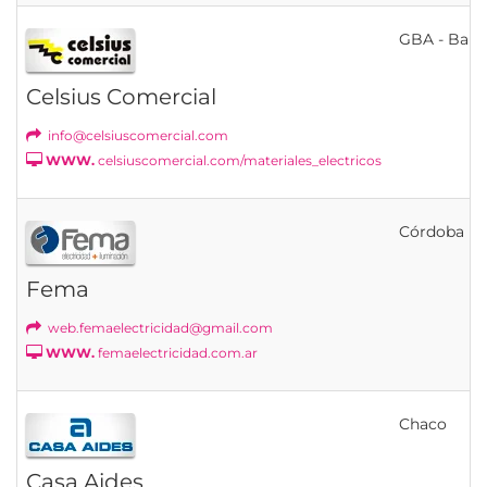
GBA - Bahí
Celsius Comercial
info@celsiuscomercial.com
WWW.
celsiuscomercial.com/materiales_electricos
Córdoba
Fema
web.femaelectricidad@gmail.com
WWW.
femaelectricidad.com.ar
Chaco
Casa Aides