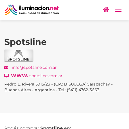
Togg
navig
Spotsline
info@spotsline.com.ar
WWW.
spotsline.com.ar
Pedro L. Rivera 5915/23 - (CP.: B1606CGA)Carapachay -
Buenos Aires - Argentina - Tel.: (5411) 4762-3663
Podés comprar
Spotsline
en: