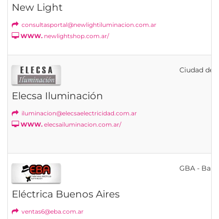
New Light
consultasportal@newlightiluminacion.com.ar
WWW.
newlightshop.com.ar/
Ciudad de B
Elecsa Iluminación
iluminacion@elecsaelectricidad.com.ar
WWW.
elecsailuminacion.com.ar/
GBA - Banfi
Eléctrica Buenos Aires
ventas6@eba.com.ar