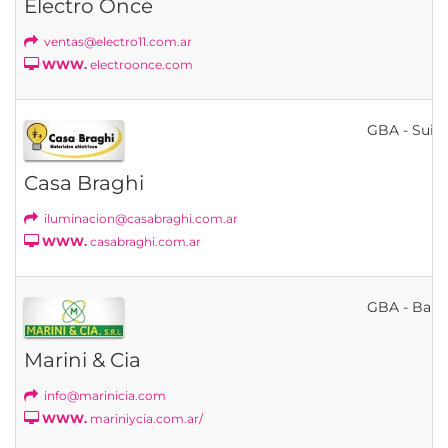
Electro Once
ventas@electro11.com.ar
WWW.
electroonce.com
GBA - Suip
Casa Braghi
iluminacion@casabraghi.com.ar
WWW.
casabraghi.com.ar
GBA - Bahí
Marini & Cia
info@marinicia.com
WWW.
mariniycia.com.ar/