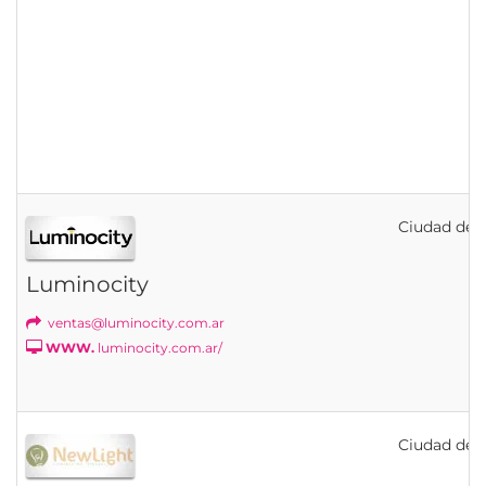
Ciudad de B
Luminocity
ventas@luminocity.com.ar
WWW.
luminocity.com.ar/
Ciudad de B