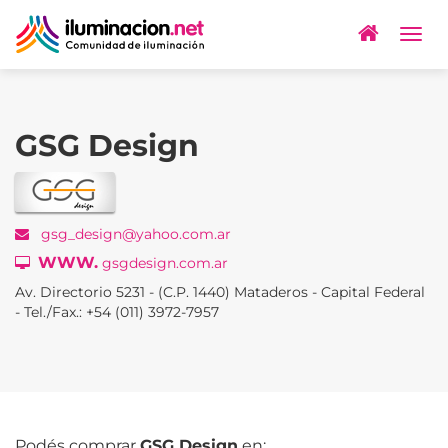
Togg
navig
GSG Design
gsg_design@yahoo.com.ar
WWW.
gsgdesign.com.ar
Av. Directorio 5231 - (C.P. 1440) Mataderos - Capital Federal
- Tel./Fax.: +54 (011) 3972-7957
Podés comprar
GSG Design
en: