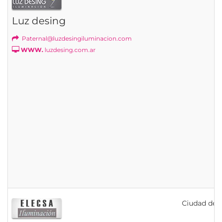
Luz desing
Paternal@luzdesingiluminacion.com
WWW.
luzdesing.com.ar
Ciudad de B