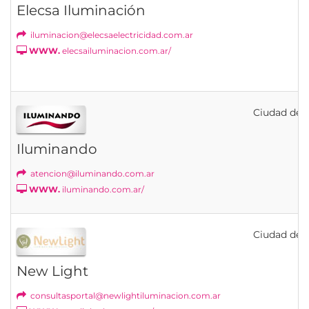
Elecsa Iluminación
iluminacion@elecsaelectricidad.com.ar
WWW.
elecsailuminacion.com.ar/
Ciudad de B
Iluminando
atencion@iluminando.com.ar
WWW.
iluminando.com.ar/
Ciudad de B
New Light
consultasportal@newlightiluminacion.com.ar