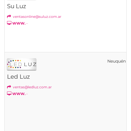
Su Luz
ventasonline@suluz.com.ar
WWW.
-
Neuquén
Led Luz
ventas@ledluz.com.ar
WWW.
-