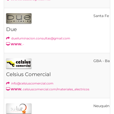
Santa Fe
Due
dueiluminacion.consultas@gmail.com
WWW.
-
GBA - Bahí
Celsius Comercial
info@celsiuscomercial.com
WWW.
celsiuscomercial.com/materiales_electricos
Neuquén