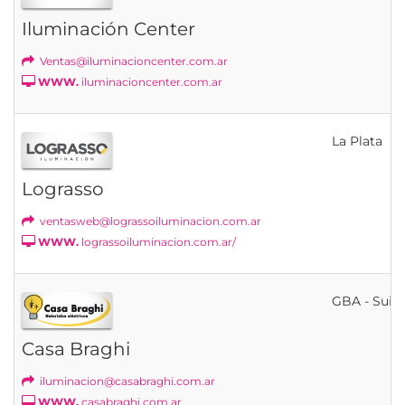
Iluminación Center
Ventas@iluminacioncenter.com.ar
WWW.
iluminacioncenter.com.ar
La Plata
Lograsso
ventasweb@lograssoiluminacion.com.ar
WWW.
lograssoiluminacion.com.ar/
GBA - Suip
Casa Braghi
iluminacion@casabraghi.com.ar
WWW.
casabraghi.com.ar