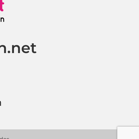
n.net
m