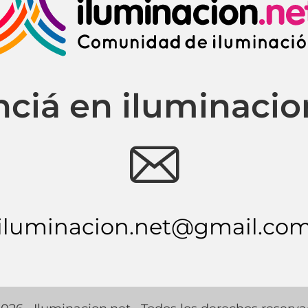
ciá en iluminacio
e
iluminacion.net@gmail.co