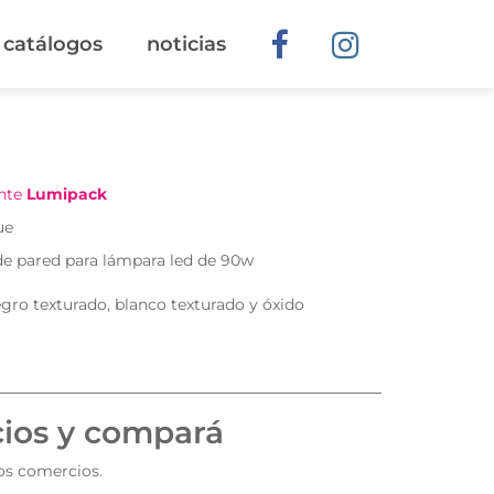
catálogos
noticias
ante
Lumipack
ue
de pared para lámpara led de 90w
negro texturado, blanco texturado y óxido
cios y compará
tos comercios.