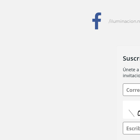
f
/iluminacion.n
Suscr
Únete a 
invitaci
Corre
Escri