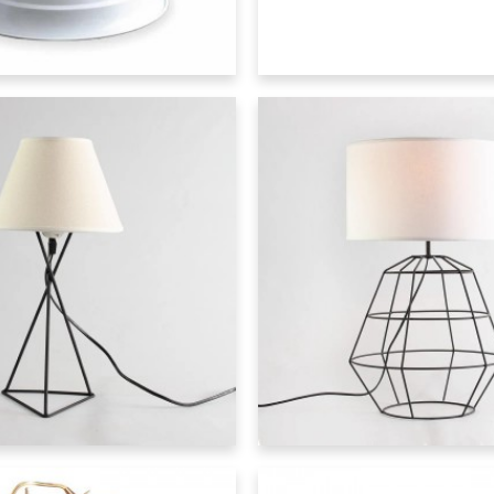
Lumipack
LUPE - Lámpara De Escritorio