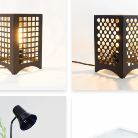
Lumipack
elador
GRIEGO ISSA - Velador
Lumipack
LADY F - Colgante