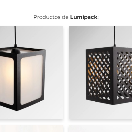
Productos de
Lumipack
:
Lumipack
Colgante
SOHO ROUND - Colgante