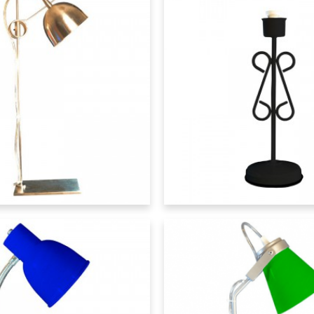
Lumipack
Dinasty - Velador
Lumipack
izados
Velador Geo Básicos