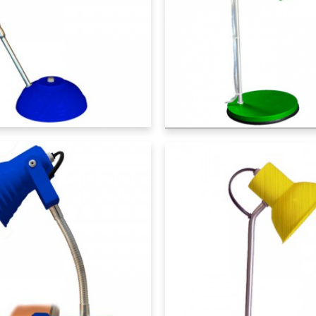
Lumipack
Lámpara Peque Básicos - Lámpara
talizados - Lámpara
Mesa