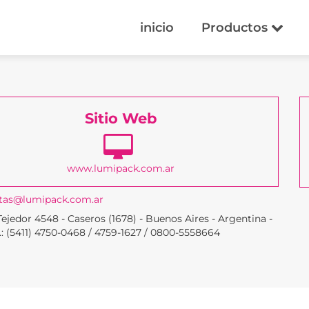
inicio
Productos
Sitio Web
www.lumipack.com.ar
tas@lumipack.com.ar
Tejedor 4548 - Caseros (1678) - Buenos Aires - Argentina -
x.: (5411) 4750-0468 / 4759-1627 / 0800-5558664