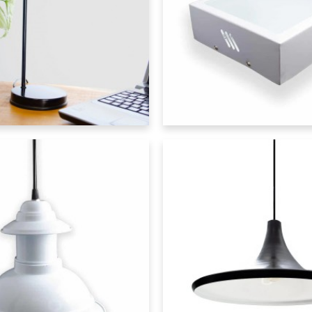
Lumipack
e
DANTE - Colgante