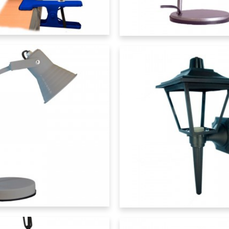
Lumipack
 Cabo Largo - Farol
FAR-902 - Farol