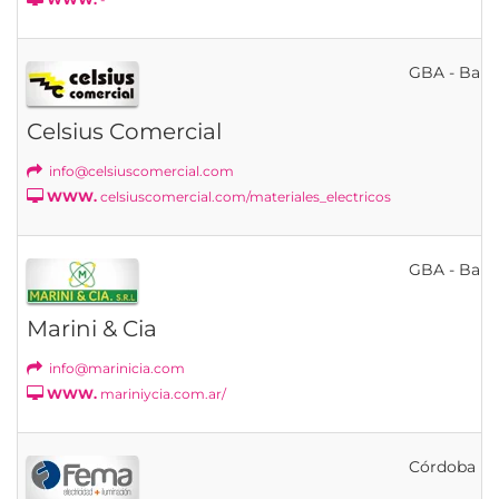
GBA - Bahí
Celsius Comercial
info@celsiuscomercial.com
WWW.
celsiuscomercial.com/materiales_electricos
GBA - Bahí
Marini & Cia
info@marinicia.com
WWW.
mariniycia.com.ar/
Córdoba