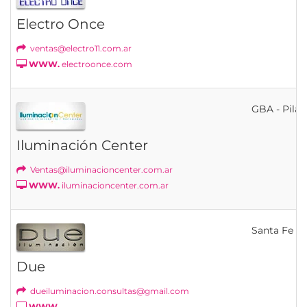
Electro Once
ventas@electro11.com.ar
WWW.
electroonce.com
GBA - Pilar
Iluminación Center
Ventas@iluminacioncenter.com.ar
WWW.
iluminacioncenter.com.ar
Santa Fe
Due
dueiluminacion.consultas@gmail.com
WWW.
-