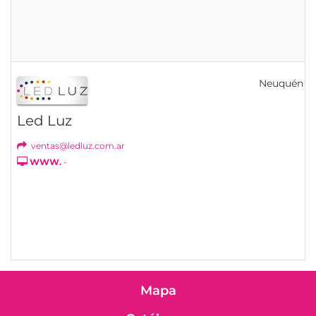
Neuquén
Led Luz
ventas@ledluz.com.ar
WWW.
-
Mapa