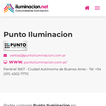
Togg
navig
Punto Iluminacion
ventas@puntoiluminacion.com.ar
WWW.
puntoiluminacion.com.ar/
Perdriel 1667 - Ciudad Autónoma de Buenos Aires - Tel: +54
(011) 4302-7770
Podés comprar
Punto Iluminacion
en: