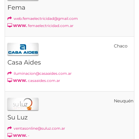
Fema
web.femaelectricidad@gmail.com
WWW.
femaelectricidad.com.ar
Chaco
Casa Aides
iluminacion@casaaides.com.ar
WWW.
casaaides.com.ar
Neuquén
Su Luz
ventasonline@suluz.com.ar
WWW.
-