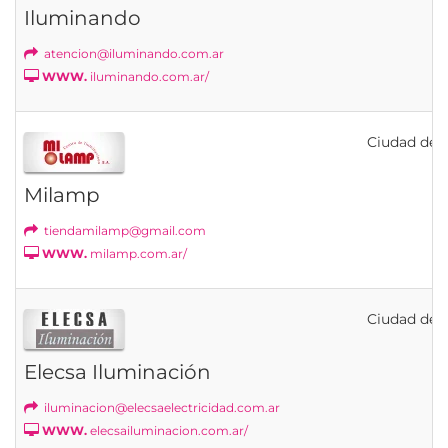
Iluminando
atencion@iluminando.com.ar
WWW.
iluminando.com.ar/
Ciudad de B
Milamp
tiendamilamp@gmail.com
WWW.
milamp.com.ar/
Ciudad de B
Elecsa Iluminación
iluminacion@elecsaelectricidad.com.ar
WWW.
elecsailuminacion.com.ar/