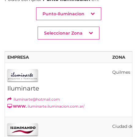
Punto-Iluminacion
Seleccionar Zona
EMPRESA
ZONA
Quilmes
Iluminarte
iluminarte@hotmail.com
WWW.
iluminarte.iluminacion.com.ar/
Ciudad de B