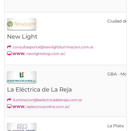
Ciudad de B
New Light
consultasportal@newlightiluminacion.com.ar
WWW.
newlightshop.com.ar/
GBA - Mor
La Eléctrica de La Reja
iluminacion@laelectricadelareja.com.ar
WWW.
laelectricaonline.com.ar/
La Plata