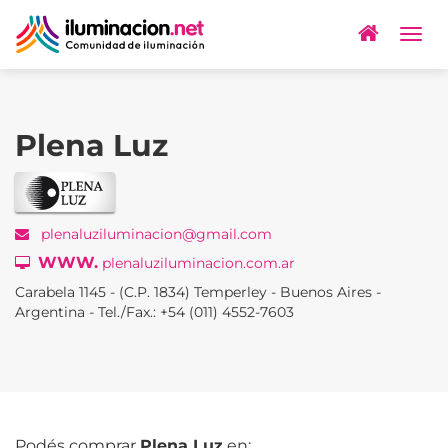
Togg
navig
Plena Luz
plenaluziluminacion@gmail.com
WWW.
plenaluziluminacion.com.ar
Carabela 1145 - (C.P. 1834) Temperley - Buenos Aires -
Argentina - Tel./Fax.: +54 (011) 4552-7603
Podés comprar
Plena Luz
en: