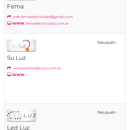
Fema
web.femaelectricidad@gmail.com
WWW.
femaelectricidad.com.ar
Neuquén
Su Luz
ventasonline@suluz.com.ar
WWW.
-
Neuquén
Led Luz