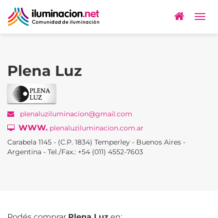
Togg
navig
Plena Luz
plenaluziluminacion@gmail.com
WWW.
plenaluziluminacion.com.ar
Carabela 1145 - (C.P. 1834) Temperley - Buenos Aires -
Argentina - Tel./Fax.: +54 (011) 4552-7603
Podés comprar
Plena Luz
en: