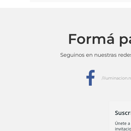
Formá p
Seguinos en nuestras redes
f
/iluminacion.n
Suscr
Únete a 
invitaci