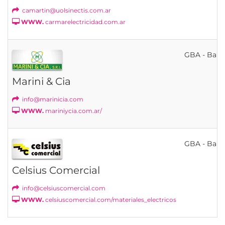
camartin@uolsinectis.com.ar
WWW.
carmarelectricidad.com.ar
GBA - Bahí
Marini & Cia
info@marinicia.com
WWW.
mariniycia.com.ar/
GBA - Bahí
Celsius Comercial
info@celsiuscomercial.com
WWW.
celsiuscomercial.com/materiales_electricos