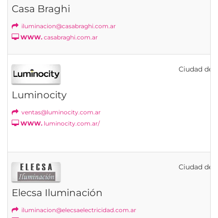
Casa Braghi
iluminacion@casabraghi.com.ar
WWW.
casabraghi.com.ar
Ciudad de B
Luminocity
ventas@luminocity.com.ar
WWW.
luminocity.com.ar/
Ciudad de B
Elecsa Iluminación
iluminacion@elecsaelectricidad.com.ar