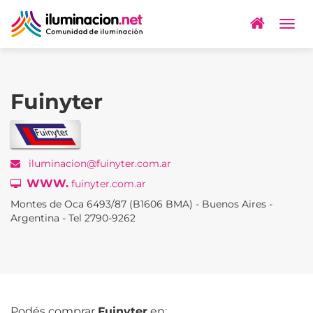
Togg
navig
Fuinyter
iluminacion@fuinyter.com.ar
WWW.
fuinyter.com.ar
Montes de Oca 6493/87 (B1606 BMA) - Buenos Aires -
Argentina - Tel 2790-9262
Podés comprar
Fuinyter
en: