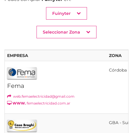
Fuinyter
Seleccionar Zona
EMPRESA
ZONA
Córdoba
Fema
web.femaelectricidad@gmail.com
WWW.
femaelectricidad.com.ar
GBA - Suip