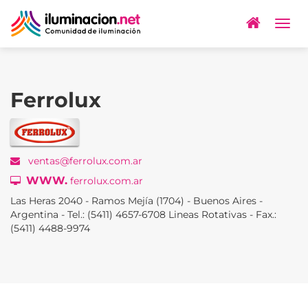
Togg
navig
Ferrolux
ventas@ferrolux.com.ar
WWW.
ferrolux.com.ar
Las Heras 2040 - Ramos Mejía (1704) - Buenos Aires -
Argentina - Tel.: (5411) 4657-6708 Lineas Rotativas - Fax.:
(5411) 4488-9974