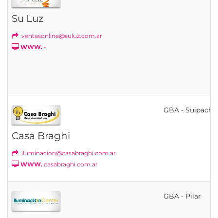
Su Luz
ventasonline@suluz.com.ar
WWW.
-
GBA - Suipacha
Casa Braghi
iluminacion@casabraghi.com.ar
WWW.
casabraghi.com.ar
GBA - Pilar