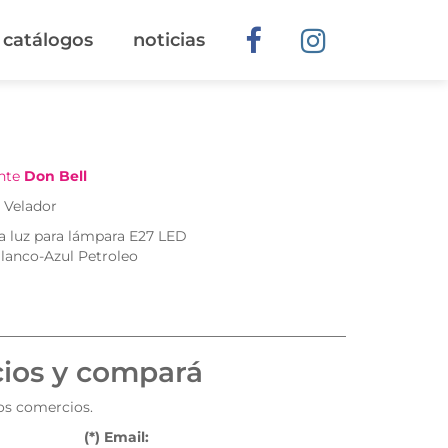
catálogos
noticias
ante
Don Bell
 Velador
a luz para lámpara E27 LED
Blanco-Azul Petroleo
cios y compará
tos comercios.
(*) Email: