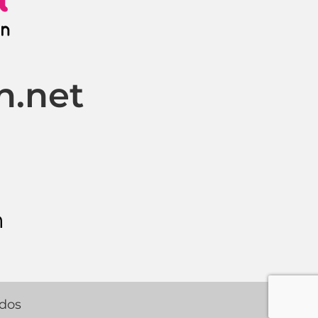
n.net
m
ados