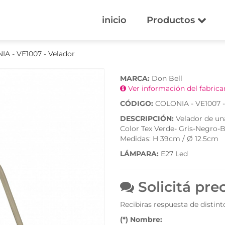
inicio
Productos
A - VE1007 - Velador
MARCA:
Don Bell
Ver información del fabric
CÓDIGO:
COLONIA - VE1007 -
DESCRIPCIÓN:
Velador de un
Color Tex Verde- Gris-Negro-
Medidas: H 39cm / Ø 12.5cm
LÁMPARA:
E27 Led
Solicitá pre
Recibiras respuesta de distin
(*) Nombre: