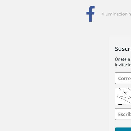
f
/iluminacion.n
Suscr
Únete a 
invitaci
Corre
Escri