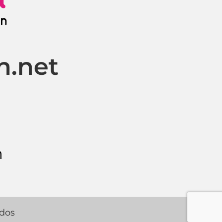
n.net
m
ados