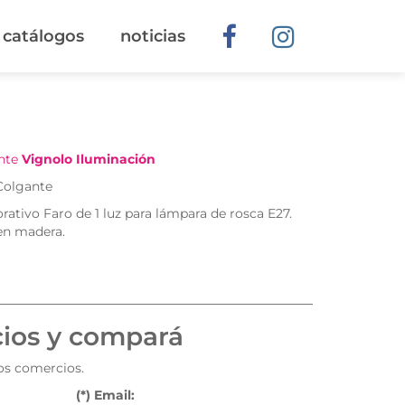
catálogos
noticias
ante
Vignolo Iluminación
 Colgante
ativo Faro de 1 luz para lámpara de rosca E27.
 en madera.
cios y compará
tos comercios.
(*) Email: