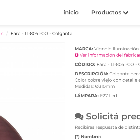
inicio
Productos
ón
Faro - LI-8051-CO - Colgante
MARCA:
Vignolo Iluminación
Ver información del fabric
CÓDIGO:
Faro - LI-8051-CO -
DESCRIPCIÓN:
Colgante decor
Color cobre viejo con detalle
Medidas: Ø310mm
LÁMPARA:
E27 Led
Solicitá pre
Recibiras respuesta de distin
(*) Nombre: