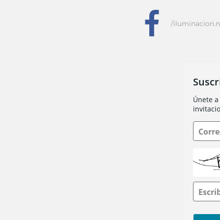
f
/iluminacion.n
Suscr
Únete a 
invitaci
Corre
Escri