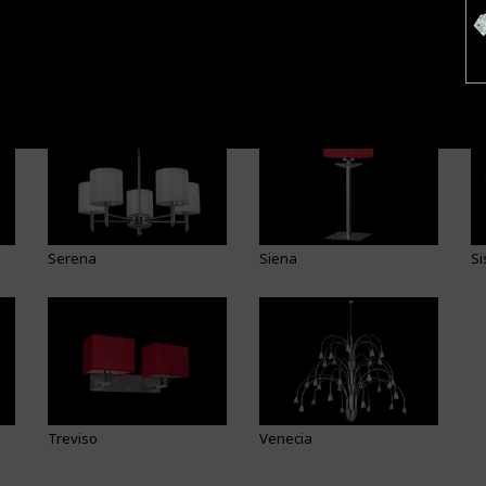
Roma
Roma Cuero
R
Serena
Siena
Si
Treviso
Venecia