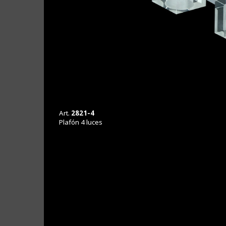
Caprice
Capullo
Art.
2821-4
Plafón 4 luces
Cono
Corintia