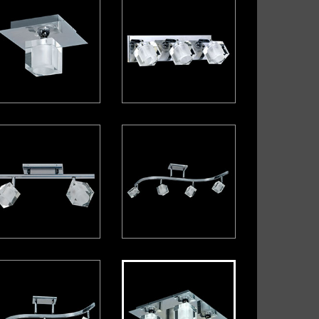
alaxy
Gama
perial
Imperial grande
elody
Módena