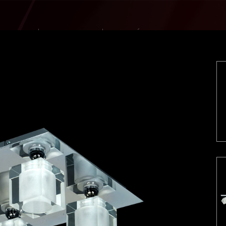
DUCTOS
NOVEDADES
GALERÍA
Baby Almendras
Baby Almendras Cristal
B
Amethyste
Cairo
Calita
Ca