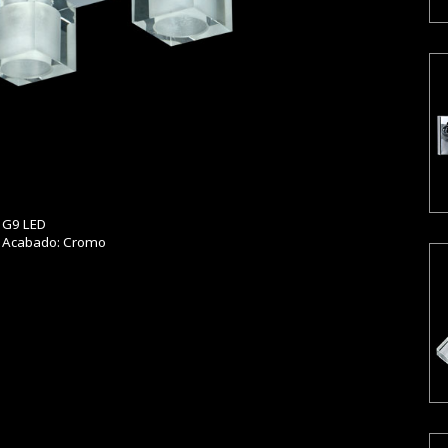
Carolina
Cilindro
Co
G9 LED
Acabado: Cromo
Diadema Doble Guarda
Diadema Tallado
E