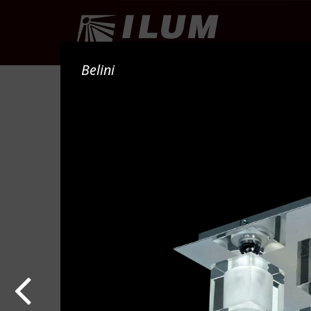
PRO
Belini
Argenta
Baby
Belini
Boston