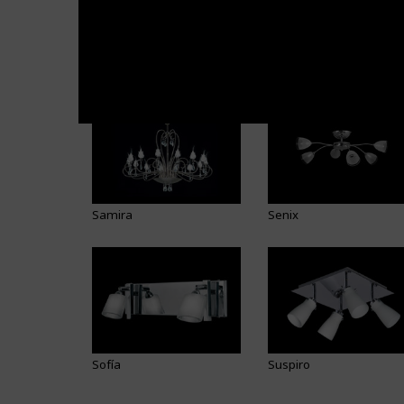
Piramide
Praga Satinado
Samira
Senix
Sofía
Suspiro