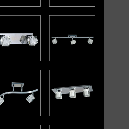
lgante con tensor
Cónica
conómica
Elipse