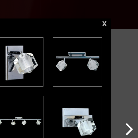
X
aby Almendras negras
Baby Blanca
praia
Capraia cuero