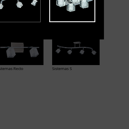
omance
Samantha
stemas Recto
Sistemas S