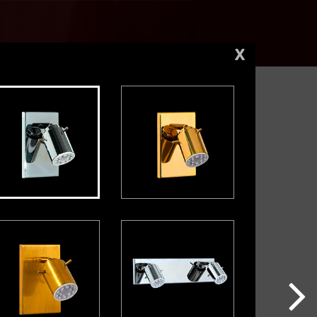
X
aby Almendras negras
Baby Blanca
praia
Capraia cuero