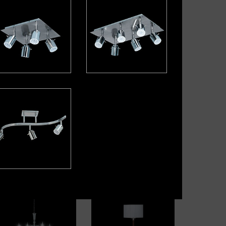
alaxy
Gama
perial
Imperial grande
elody
Módena