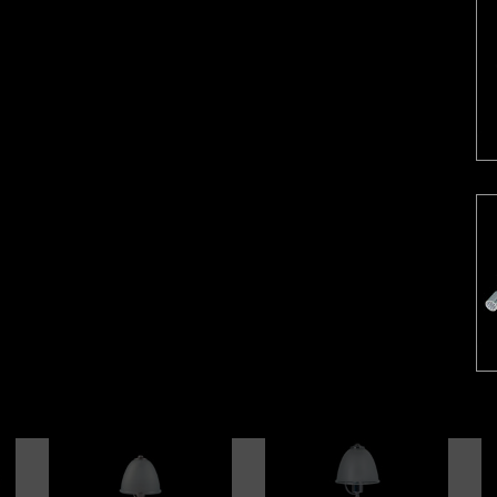
Florencia
Florencia grande
G
Helen
Hotel con pantalla
Im
Malena
Meduza
M