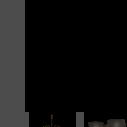
Fiama
Fiume
Genova
Giovanna
Kansas
Kin