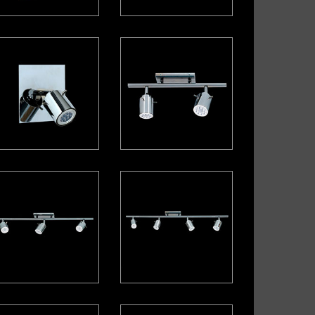
lgante con tensor
Cónica
conómica
Elipse