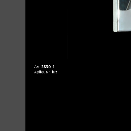
Caprice
Capullo
Art.
2830-1
Aplique 1 luz
Cono
Corintia