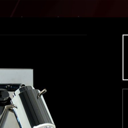
DUCTOS
NOVEDADES
GALERÍA
Baby Almendras
Baby Almendras Cristal
B
Amethyste
Cairo
Calita
Ca