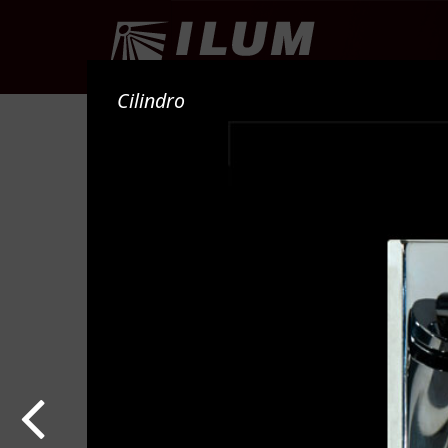
PRO
Cilindro
Argenta
Baby
Belini
Boston