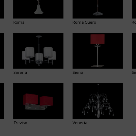
Roma
Roma Cuero
R
Serena
Siena
Si
Treviso
Venecia