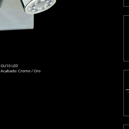
Carolina
Cilindro
Co
GU10 LED
Acabado: Cromo / Oro
Diadema Doble Guarda
Diadema Tallado
E