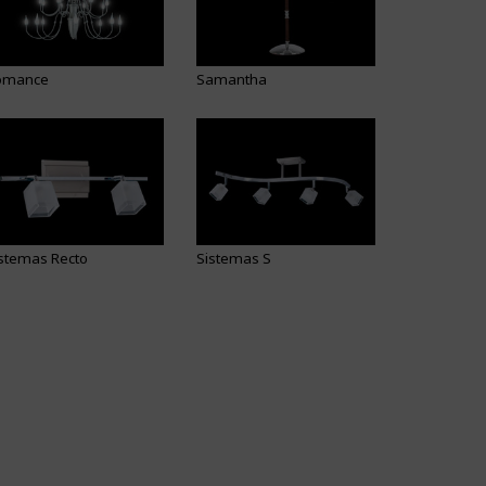
omance
Samantha
stemas Recto
Sistemas S