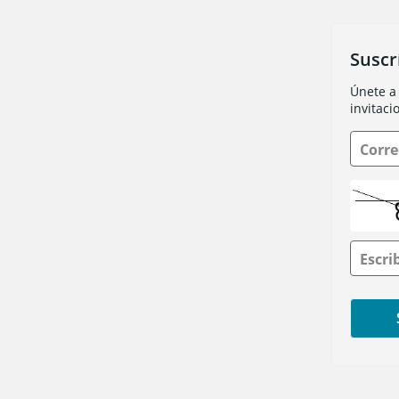
Suscr
Únete a 
invitaci
Corre
Escri