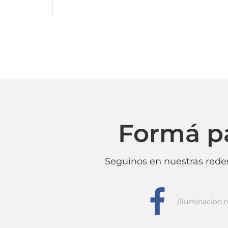
Formá p
Seguinos en nuestras redes
f
/iluminacion.n