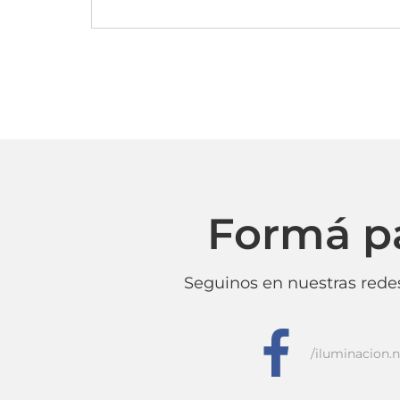
Formá p
Seguinos en nuestras redes
f
/iluminacion.n