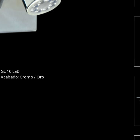
Gama
GU10 LED
Acabado: Cromo / Oro
Serena