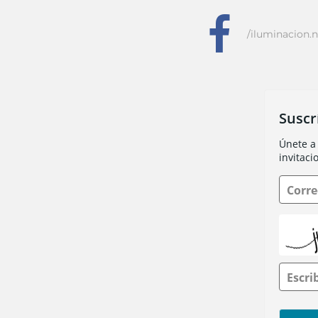
f
/iluminacion.n
Suscr
Únete a 
invitaci
Corre
Escri