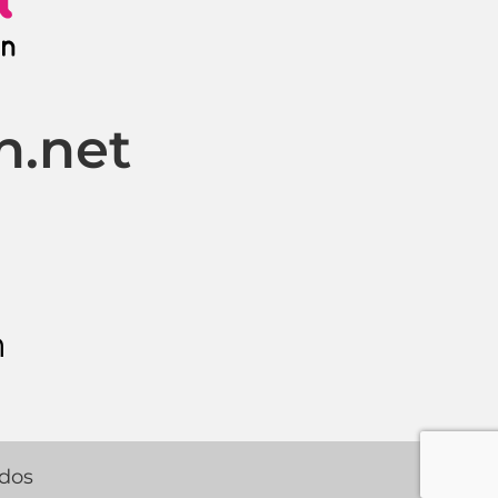
n.net
m
ados