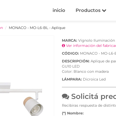
inicio
Productos
ón
MONACO - MO-L6-BL - Aplique
MARCA:
Vignolo Iluminación
Ver información del fabric
CÓDIGO:
MONACO - MO-L6-BL
DESCRIPCIÓN:
Aplique de par
GU10 LED
Color: Blanco con madera
LÁMPARA:
Dicroica Led
Solicitá pre
Recibiras respuesta de distin
(*) Nombre: