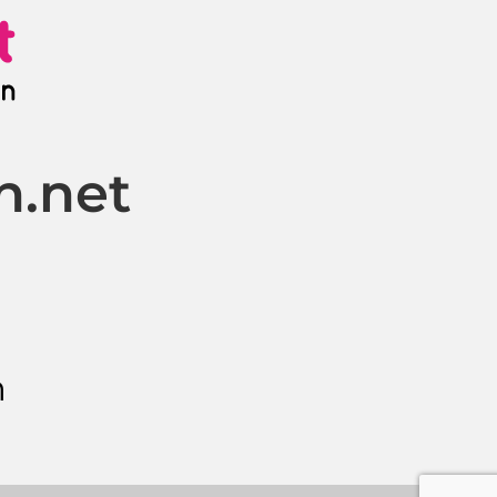
n.net
m