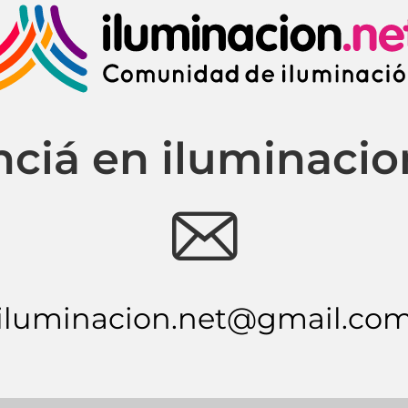
ciá en iluminacio
e
iluminacion.net@gmail.co