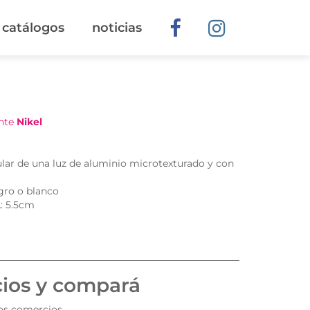
catálogos
noticias
ante
Nikel
lar de una luz de aluminio microtexturado y con
gro o blanco
: 5.5cm
cios y compará
tos comercios.