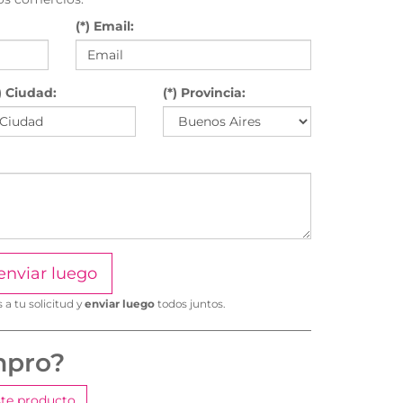
(*) Email:
) Ciudad:
(*) Provincia:
enviar luego
a tu solicitud y
enviar luego
todos juntos.
mpro?
te producto