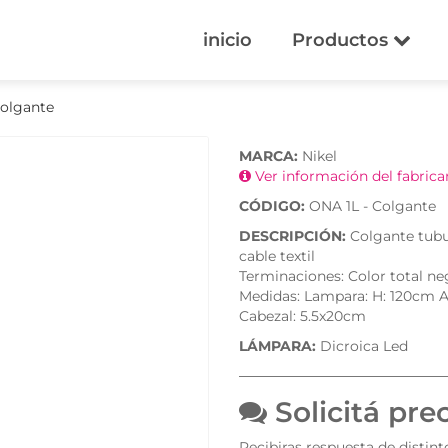
inicio
Productos
Colgante
MARCA:
Nikel
Ver información del fabric
CÓDIGO:
ONA 1L - Colgante
DESCRIPCIÓN:
Colgante tubu
cable textil
Terminaciones: Color total ne
Medidas: Lampara: H: 120cm A
Cabezal: 5.5x20cm
LÁMPARA:
Dicroica Led
Solicitá pre
Recibiras respuesta de distin