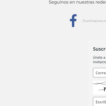
Seguinos en nuestras redes
f
/iluminacion.n
Suscr
Únete a 
invitaci
Corre
Escri